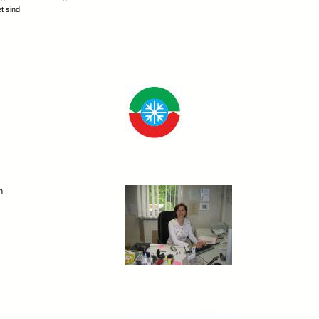
t sind
n