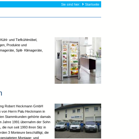
Sie sind hier:
Startseite
 Kühl- und Tiefkühlmöbel,
gen, Produkte und
imageräte, Split- Klimageräte,
n
lung Robert Heckmann GmbH
5 von Herrn Palu Heckmann in
 den Stammkunden gehörte damals
Im Jahre 1991 übernahm der Sohn
die nun seit 1993 ihren Sitz in
erden 3 Monteure beschäftigt, die
gestatteten Montage- und